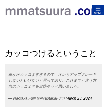
松浦
カッコつけるということ
車がかカッコよすぎるので、オレもアップグレード
しないといけないと思っており。これまでと違う方
向のカッコよさを目指そうと思いました。
— Naotaka Fujii (@NaotakaFujii)
March 23, 2024