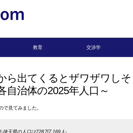
松浦 正浩 (Masahiro Matsuura) 明治大学専任教授
教育
交渉学
から出てくるとザワザワしそ
自治体の2025年人口～
ので見てみました。
玉県の人口は728万7,169人-