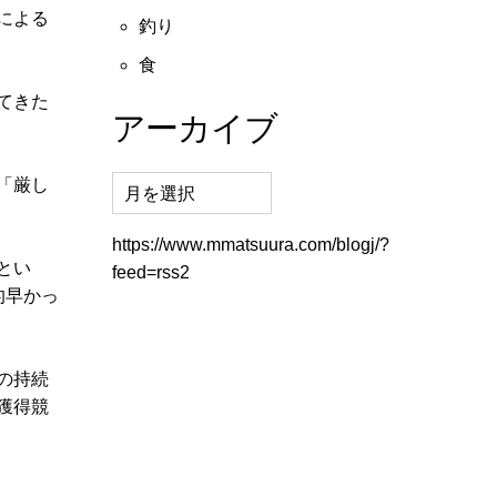
による
釣り
食
てきた
アーカイブ
「厳し
https://www.mmatsuura.com/blogj/?
とい
feed=rss2
的早かっ
の持続
獲得競