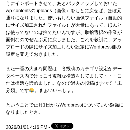
うにインポートさせて、あとバックアップしておいた
wp-contentsのuploads（画像）をもとに戻せば、ほぼ元
通りになりました。使いもしない画像ファイル（自動的
にサイズ加工されたファイル）が大量にあって、ほんと
は使ってないのは捨てたいんですが、取捨選択の作業が
面倒なのでぜんぶ元に戻しました。これを教訓に、アッ
プロードの際にサイズ加工しない設定にWordpress側の
設定を変えておきました。
また一番の大きな問題は、各投稿のカテゴリ設定がデー
タベース内でけっこう複雑な構造をしてまして・・・こ
れは復活を諦めました。なので過去の投稿はすべて「未
分類」です
。まぁいいっしょ。
ということで正月1日からWordpressについていい勉強に
なりましたとさ。
2026/01/01 4:16 PM -