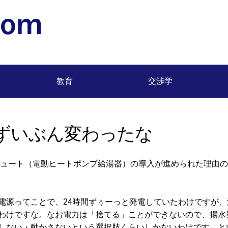
松浦 正浩 (Masahiro Matsuura) 明治大学専任教授
教育
交渉学
ずいぶん変わったな
コキュート（電動ヒートポンプ給湯器）の導入が進められた理由
電源ってことで、24時間ずぅーっと発電していたわけですが、
わけですな。なお電力は「捨てる」ことができないので、揚水
しない・動かさないという選択肢くらいしかないわけです。と