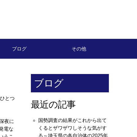
ブログ
その他
ブログ
のひとつ
最近の記事
国勢調査の結果がこれから出て
深夜に
くるとザワザワしそうな気がす
発電な
る～埼玉県の各自治体の2025年
いうこ