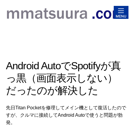
松浦
Android AutoでSpotifyが真
っ黒（画面表示しない）
だったのが解決した
先日Titan Pocketを修理してメイン機として復活したので
すが、クルマに接続してAndroid Autoで使うと問題が勃
発。