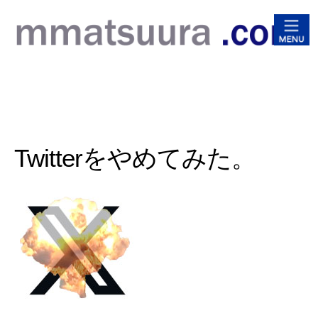
松浦
Twitterをやめてみた。