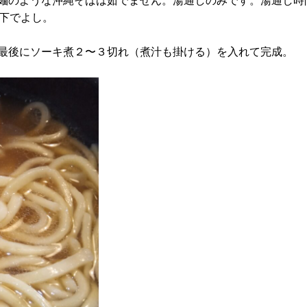
麺のような沖縄そばは茹でません。湯通しのみです。湯通し時
以下でよし。
最後にソーキ煮２〜３切れ（煮汁も掛ける）を入れて完成。