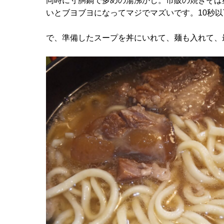
同時に寸胴鍋で多めの湯沸かし。市販の焼きそば
いとブヨブヨになってマジでマズいです。10秒
で、準備したスープを丼にいれて、麺も入れて、