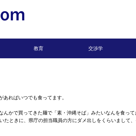
松浦 正浩 (Masahiro Matsuura) 明治大学専任教授
教育
交渉学
があればいつでも食ってます。
なんかで買ってきた麺で「素・沖縄そば」みたいなんを食って
いたときに、県庁の担当職員の方にダメ出しをくらいまして、