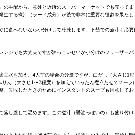
」の手配から。意外と近所のスーパーマーケットでも売ってま
発生する煮汁（ラード成分）が後で非常に重要な役割を果たし
ぐに食べないなら小分けして冷凍します。下茹での煮汁も必要
レンジでも大丈夫ですが油っこいせいか小分けのフリーザーバ
適宜水を加え、4人前の場合の分量ですが、白だし（大さじ1程
みりん（大さじ1〜2程度）を加えていったん煮立たせてスープ
整。失敗したときのためにインスタントのスープも用意してお
で落し蓋して温めます。この煮汁（醤油っぽいの）も盛り付け