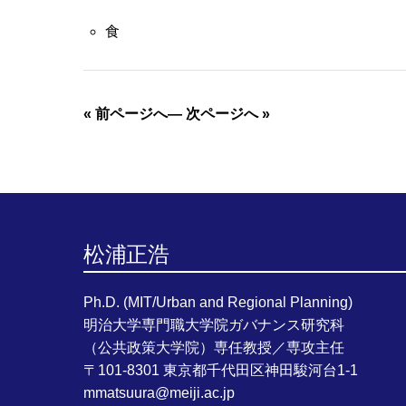
食
« 前ページへ
—
次ページへ »
松浦正浩
Ph.D. (MIT/Urban and Regional Planning)
明治大学専門職大学院ガバナンス研究科
（公共政策大学院）専任教授／専攻主任
〒101-8301 東京都千代田区神田駿河台1-1
mmatsuura@meiji.ac.jp