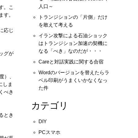
人口～
す。こ
ます。
トランジションの「片側」だけ
を敢えて考える
に応じ
イラン攻撃による石油ショック
はトランジション加速の契機に
なる「べき」なのだが・・・
ッグが
Careと対話実践に関する合宿
Wordのバージョンを替えたらラ
度）、
ベル印刷がうまくいかなくなっ
にしま
た件
くべき
カテゴリ
るとき
DIY
PCスマホ