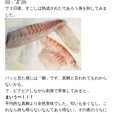
((((；ﾟДﾟ))))
で３日後、すこしは熟成されたであろう身を卸してみま
した。
パッと見た感じは「鯛」です。
真鯛
と言われてもわから
ないかも。
で、ビクビクしながら刺身で実食してみると…
まいう〜！！！
平均的な
真鯛
より全然美味でした。匂いも全くなし。
こ
れなら持ち帰らないなんてあり得ない。
その夜のうちに