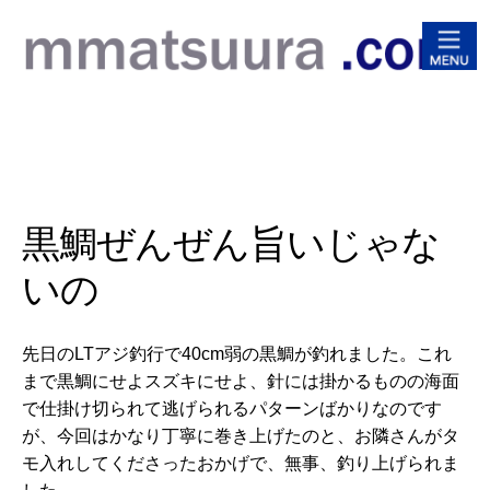
松浦
黒鯛ぜんぜん旨いじゃな
いの
先日のLTアジ釣行で40cm弱の黒鯛が釣れました。
これ
まで黒鯛にせよスズキにせよ、
針には掛かるものの海面
で仕掛け切られて逃げられるパターンばか
りなのです
が、今回はかなり丁寧に巻き上げたのと、
お隣さんがタ
モ入れしてくださったおかげで、無事、
釣り上げられま