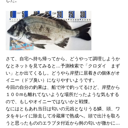
した。
さて、自宅へ持ち帰ってから、
どうやって調理しようか
なとネットを見てみると…
予測検索で「クロダイ まず
い」とか出てくるし。
どうやら岸壁に居着きの個体がオ
イニー（ドブ臭い）
になりやすいようです。
今回の自分の釣果は、船で沖で釣ってるけど、
岸壁から
１００mも離れてないような場所だったような気もする
の
で、もしやオイニーではないかと戦慄。
なにはともあれ当日は匂いの元凶となりうる鱗、頭、
ワ
タをキレイに除去して冷蔵庫で熟成へ。
頭で出汁を取ろ
うと思ったもののエラブタ付近から例の匂いが微か
に…