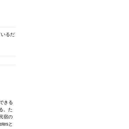
ているだ
できる
る。た
民宿の
tesと