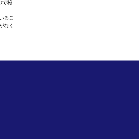
ので秘
ているこ
クがなく