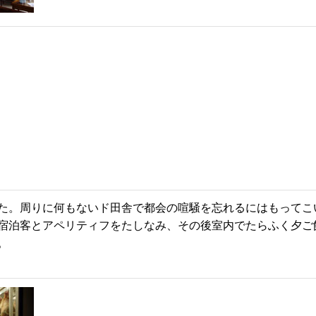
た。周りに何もないド田舎で都会の喧騒を忘れるにはもってこ
宿泊客とアペリティフをたしなみ、その後室内でたらふく夕ご
。