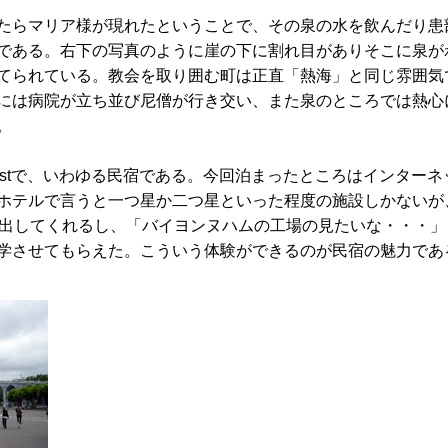
たらマリア様が現れたということで、その泉の水を飲んだり患
である。右下の写真のように崖の下に割れ目がありそこに泉が
てられている。教会を取り囲む町は正直「熱海」と同じ雰囲気
には病院が立ち並び尼僧が行き交い、また泉のところでは熱心
。
 Breakfastで、いわゆる民宿である。今回泊まったところはインター
ホテルで言うと一つ星か二つ星といった程度の施設しかないが
るまで出してくれるし、「バイヨンヌハムの工場の見たいな・・・
学させてもらえた。こういう体験ができるのが民宿の魅力であ