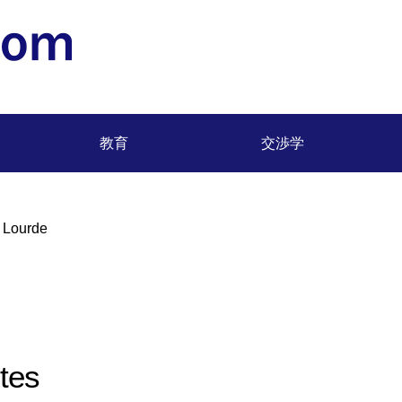
松浦 正浩 (Masahiro Matsuura) 明治大学専任教授
教育
交渉学
 Lourde
tes