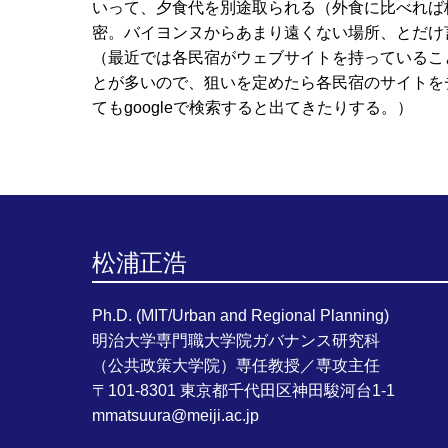
いって、夕食代を別途取られる（外食に比べれば格安
密。バイヨンヌからあまり遠くない場所、とだけ
（最近では各民宿がウェブサイトを持っていることが多
とが多いので、狙いを定めたら各民宿のサイトをチェッ
てもgoogleで検索すると出てきたりする。）
松浦正浩
Ph.D. (MIT/Urban and Regional Planning)
明治大学専門職大学院ガバナンス研究科
（公共政策大学院）専任教授／専攻主任
〒101-8301 東京都千代田区神田駿河台1-1
mmatsuura@meiji.ac.jp