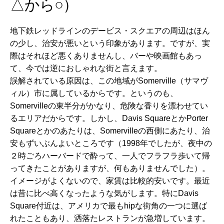
△から○）
地下鉄レッドラインのデービス・スクエアの周辺はほん
の少し、治安が悪いという印象があります。ですが、実
際はそれほど悪くありませんし、バーや映画館もあっ
て、今では逆におしゃれな街と言えます。
誤解されている原因は、この地域が
Somerville（サマヴ
ィル）市
に属しているからです。というのも、
Somervilleの東半分がかなり、危険な香りを漂わせてい
るエリアだからです。しかし、Davis SquareとかPorter
Squareとかのあたりは、Somervilleの西側にあたり、治
安もずいぶんよいところです（1998年でしたが、夜中の
２時ごろハーバードで酔って、一人でフラフラ歩いて帰
ってきたことがありますが、何もありませんでした）。
イメージがよくないので、家賃は比較的安いです。最近
は昔に比べ高くなったような気がします。特に
Davis
Square
付近は、アメリカで最もhipな街角の一つに選ば
れたこともあり、洒落たレストランが急増しています。