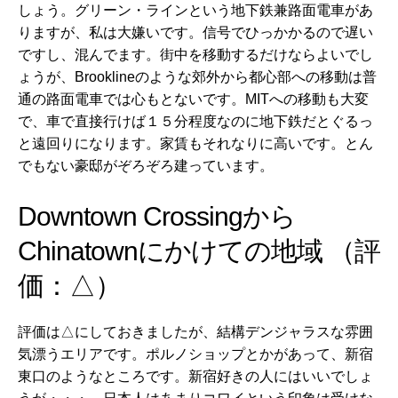
しょう。
グリーン・ライン
という地下鉄兼路面電車があ
りますが、私は大嫌いです。信号でひっかかるので遅い
ですし、混んでます。街中を移動するだけならよいでし
ょうが、Brooklineのような郊外から都心部への移動は普
通の路面電車では心もとないです。MITへの移動も大変
で、車で直接行けば１５分程度なのに地下鉄だとぐるっ
と遠回りになります。家賃もそれなりに高いです。とん
でもない豪邸がぞろぞろ建っています。
Downtown Crossingから
Chinatownにかけての地域 （評
価：△）
評価は△にしておきましたが、結構デンジャラスな雰囲
気漂うエリアです。ポルノショップとかがあって、新宿
東口のようなところです。新宿好きの人にはいいでしょ