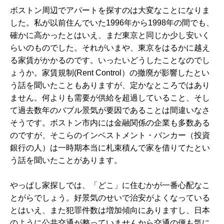
ボストン周辺でアパートを探すのは大変なことになりま
した。私が以前住んでいた1996年から1998年の間でも、
確かに高かったとはいえ、まだ東京と同じか少し安いく
らいのものでした。それがいまや、東京をはるかに越え
る家賃がかかるのです。いったいどうしたことなのでし
ょうか。家賃規制(Rent Control）の撤廃が影響したとい
う話を聞いたこともありますが、定かなところではあり
ません。何よりも需要が供給を超過していること、そし
て過去数年のバブル景気が要因であることは間違いなさ
そうです。ボストン市内には金融関係の企業も多数ある
のですが、そこらのインベストメント・バンカー（投資
銀行の人）は一時期本当に札束積んで家を借りてたとい
う話を聞いたことがあります。
やっぱし家探しでは、「どこ」に住むかが一番心配なこ
とがらでしょう。好景気のせいで治安がよくなっている
とはいえ、また犯罪件数は増加傾向にありますし、日本
のように公共交通が整っていませんから交通の便も気に